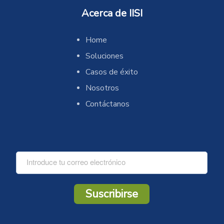
Acerca de IISI
Home
Soluciones
Casos de éxito
Nosotros
Contáctanos
C
o
r
r
Suscribirse
e
o
*