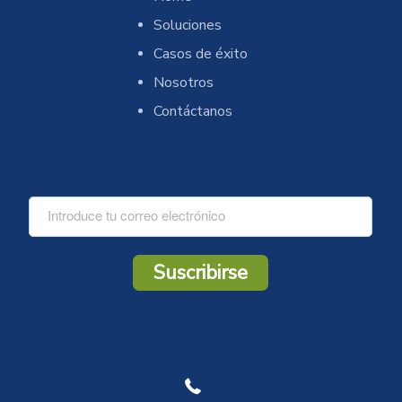
Soluciones
Casos de éxito
Nosotros
Contáctanos
C
o
r
r
Suscribirse
e
o
*