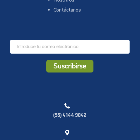
Contáctanos
C
o
r
r
Suscribirse
e
o
*
(55) 4144 9842