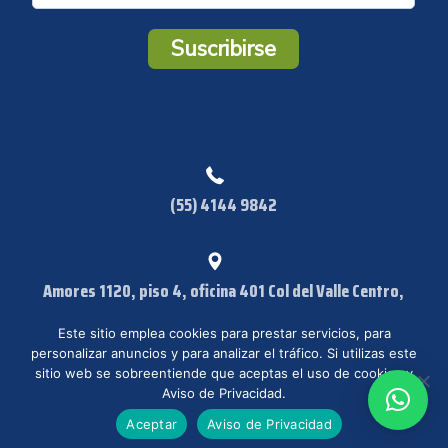
r
r
Suscribirse
e
o
*
(55) 4144 9842
Amores 1120, piso 4, oficina 401 Col del Valle Centro,
Benito Juárez CP:03100 Ciudad de México, CDMX
Este sitio emplea cookies para prestar servicios, para
personalizar anuncios y para analizar el tráfico. Si utilizas este
sitio web se sobreentiende que aceptas el uso de cookies y
Aviso de Privacidad.
© IISI 2023. Todos los derechos reservados. /
Aviso de Privacidad
Aceptar
Aviso de Privacidad