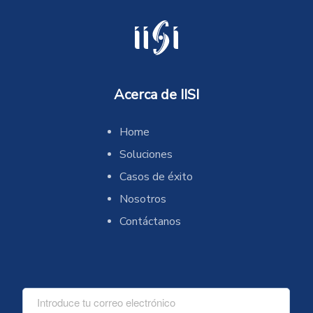
Acerca de IISI
Home
Soluciones
Casos de éxito
Nosotros
Contáctanos
C
o