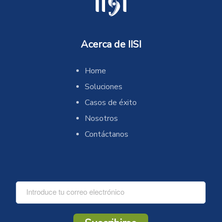
Acerca de IISI
Home
Soluciones
Casos de éxito
Nosotros
Contáctanos
C
o
r
r