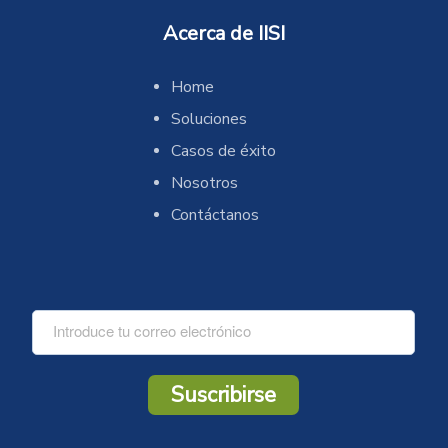
Acerca de IISI
Home
Soluciones
Casos de éxito
Nosotros
Contáctanos
C
o
r
r
Suscribirse
e
o
*