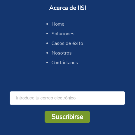
Acerca de IISI
Home
Soluciones
Casos de éxito
Nosotros
Contáctanos
C
o
r
r
Suscribirse
e
o
*