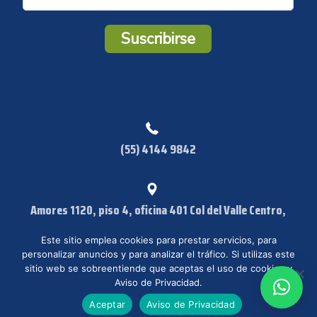
r
r
Suscribirse
e
o
*
(55) 4144 9842
Amores 1120, piso 4, oficina 401 Col del Valle Centro,
Benito Juárez CP:03100 Ciudad de México, CDMX
Este sitio emplea cookies para prestar servicios, para
personalizar anuncios y para analizar el tráfico. Si utilizas este
sitio web se sobreentiende que aceptas el uso de cookies y
Aviso de Privacidad.
© IISI 2023. Todos los derechos reservados. /
Aviso de Privacidad
Aceptar
Aviso de Privacidad