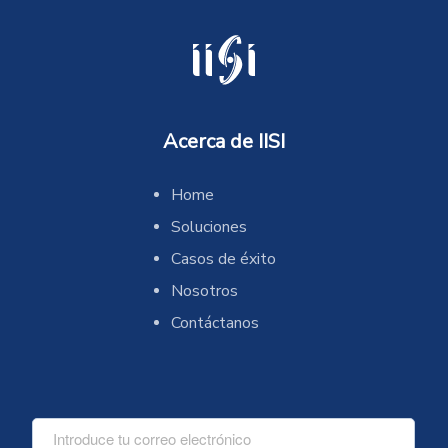
Acerca de IISI
Home
Soluciones
Casos de éxito
Nosotros
Contáctanos
C
o