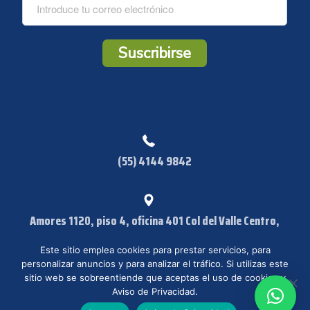
C
o
r
r
Suscribirse
e
o
*
(55) 4144 9842
Amores 1120, piso 4, oficina 401 Col del Valle Centro,
Benito Juárez CP:03100 Ciudad de México, CDMX
Este sitio emplea cookies para prestar servicios, para
personalizar anuncios y para analizar el tráfico. Si utilizas este
sitio web se sobreentiende que aceptas el uso de cookies y
Aviso de Privacidad.
© IISI 2023. Todos los derechos reservados. /
Aviso de Privacidad