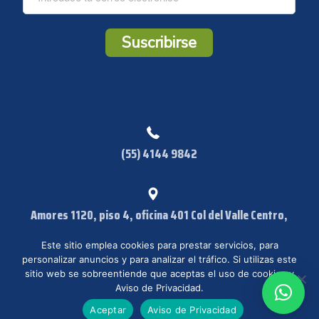
o
r
r
Suscribirse
e
o
*
(55) 4144 9842
Amores 1120, piso 4, oficina 401 Col del Valle Centro,
Benito Juárez CP:03100 Ciudad de México, CDMX
Este sitio emplea cookies para prestar servicios, para
personalizar anuncios y para analizar el tráfico. Si utilizas este
sitio web se sobreentiende que aceptas el uso de cookies y
Aviso de Privacidad.
© IISI 2023. Todos los derechos reservados. /
Aviso de Privacidad
Aceptar
Aviso de Privacidad